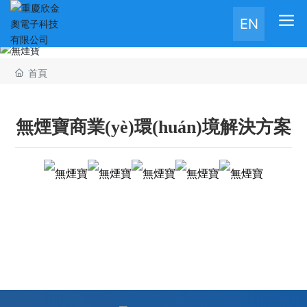
EN
首頁
無煙寶商業(yè)環(huán)境解決方案