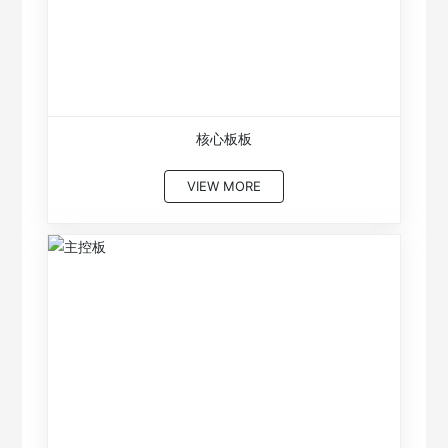
核心板板
VIEW MORE