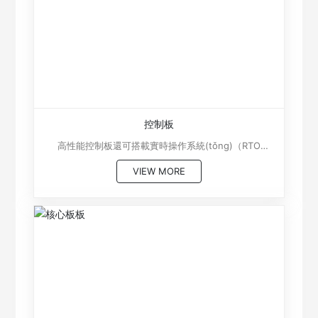
控制板
高性能控制板還可搭載實時操作系統(tǒng)（RTO
S），滿足復雜任務需求。
VIEW MORE