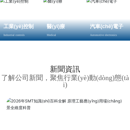
工業(yè)控制
醫(yī)療
汽車(chē)電子
Industrial controls
Medical
Automotive electronics
新聞資訊
了解公司新聞，聚焦行業(yè)動(dòng)態(tà
i)
2026年SMT知識(shí)百科全解 原理工藝應
(yīng)用場(chǎng)景全維度科普