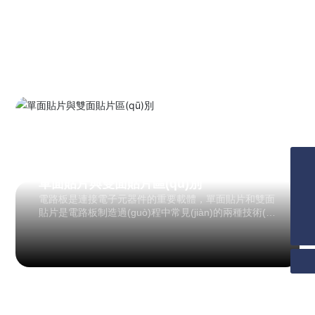
技術(shù)。
閱讀詳情
425938071@qq.com
單面貼片與雙面貼片區(qū)別
15310791967
電路板是連接電子元器件的重要載體，單面貼片和雙面
貼片是電路板制造過(guò)程中常見(jiàn)的兩種技術(sh
zhaokuiyu@xinjao.com
ù)。