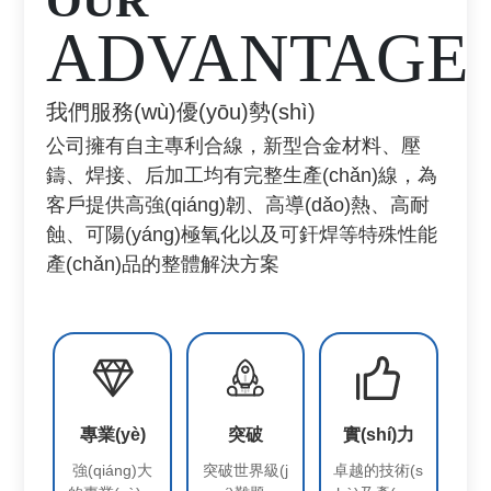
OUR
ADVANTAGE
我們服務(wù)優(yōu)勢(shì)
公司擁有自主專利合線，新型合金材料、壓
鑄、焊接、后加工均有完整生產(chǎn)線，為
客戶提供高強(qiáng)韌、高導(dǎo)熱、高耐
蝕、可陽(yáng)極氧化以及可釬焊等特殊性能
產(chǎn)品的整體解決方案
專業(yè)
突破
實(shí)力
強(qiáng)大
突破世界級(j
卓越的技術(s