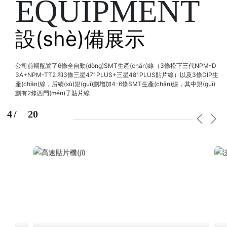
EQUIPMENT
設(shè)備展示
公司前期配置了6條全自動(dòng)SMT生產(chǎn)線（3條松下三代NPM-D
3A+NPM-TT2 和3條三星471PLUS+三星481PLUS貼片線）以及3條DIP生
產(chǎn)線，后續(xù)規(guī)劃增加4-6條SMT生產(chǎn)線，其中規(guī)
劃有2條西門(mén)子貼片線
4
/
20