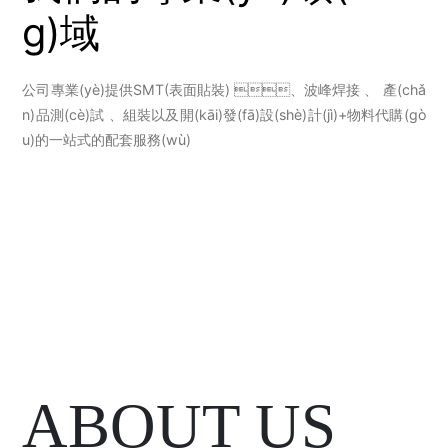
g)域
公司專業(yè)提供SMT(表面貼裝) 、波峰焊接 、 產(chǎ
n)品測(cè)試 、組裝以及開(kāi)發(fā)設(shè)計(jì)+物料代購(gò
u)的一站式的配套服務(wù)
查看全部
ABOUT US