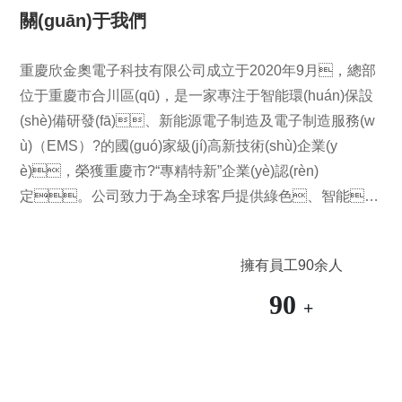
關(guān)于我們
重慶欣金奧電子科技有限公司成立于2020年9月，總部
位于重慶市合川區(qū)，是一家專注于智能環(huán)保設
(shè)備研發(fā)、新能源電子制造及電子制造服務(w
ù)（EMS）?的國(guó)家級(jí)高新技術(shù)企業(y
è)，榮獲重慶市?“專精特新”企業(yè)認(rèn)
定。公司致力于為全球客戶提供綠色、智能、
高效的科技產(chǎn)品與綜合解決方案。
建筑面積6000平
擁有員工90余人
方米
90
+
6000
+㎡