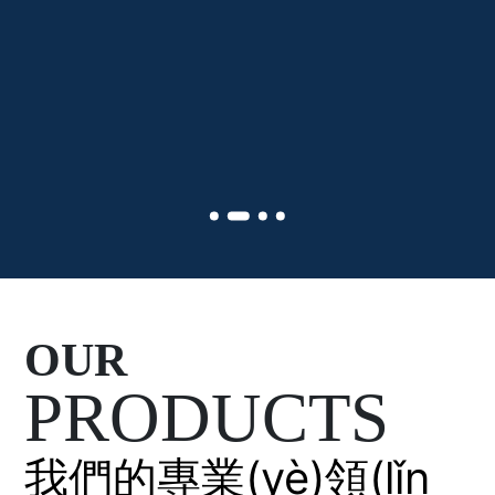
專業(YÈ)從事SMT（表面貼裝）、波峰焊
接、電子產(CHǍN)品測(CÈ)試、組裝及原材
料代購(GÒU)一體化服務(WÙ)
OUR
PRODUCTS
我們的專業(yè)領(lǐn