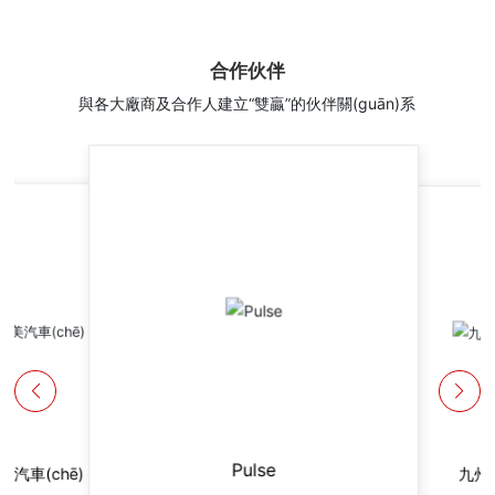
合作伙伴
與各大廠商及合作人建立“雙贏”的伙伴關(guān)系
Pulse
汽車(chē)
九州