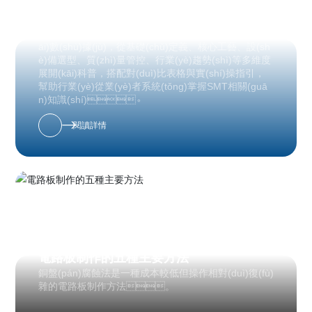
本文為重慶欣金奧電子科技有限公司基于智能制造運(y
ùn)營(yíng)經(jīng)驗(yàn)推出的SMT知識(shí)百科內
(nèi)容，結(jié)合2026年電子制造行業(yè)最新公開(k
āi)數(shù)據(jù)，從基礎(chǔ)定義、核心工藝、設(sh
è)備選型、質(zhì)量管控、行業(yè)趨勢(shì)等多維度
展開(kāi)科普，搭配對(duì)比表格與實(shí)操指引，
幫助行業(yè)從業(yè)者系統(tǒng)掌握SMT相關(guā
n)知識(shí)。
閱讀詳情
電路板制作的五種主要方法
銅盤(pán)腐蝕法是一種成本較低但操作相對(duì)復(fù)
雜的電路板制作方法。